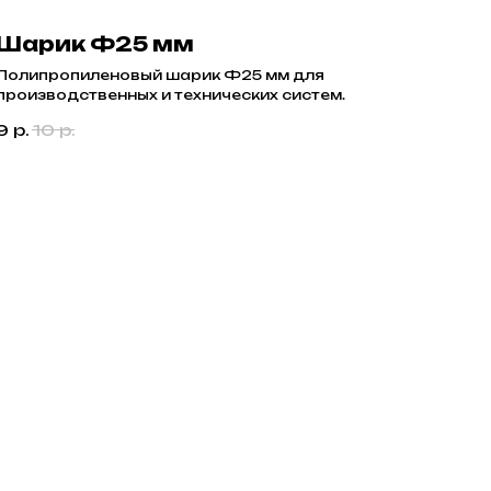
Шарик Ф25 мм
Полипропиленовый шарик Ф25 мм для
производственных и технических систем.
9
р.
10
р.