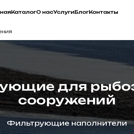
вная
Каталог
О нас
Услуги
Блог
Контакты
ения
ующие для рыб
сооружений
Фильтрующие наполнители