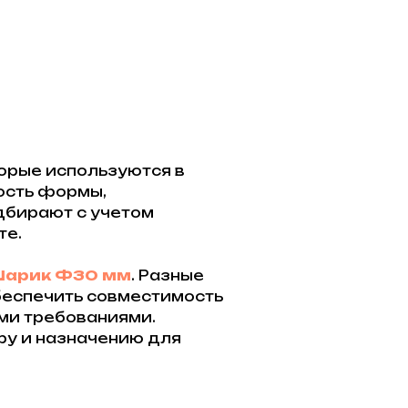
орые используются в
ность формы,
дбирают с учетом
те.
арик Ф30 мм
. Разные
беспечить совместимость
ми требованиями.
ру и назначению для