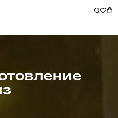
готовление
аз