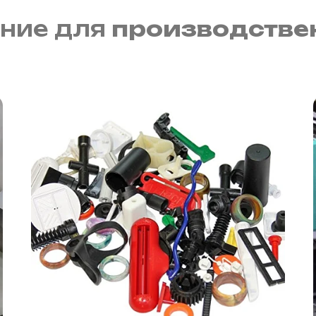
ние для
производс
|