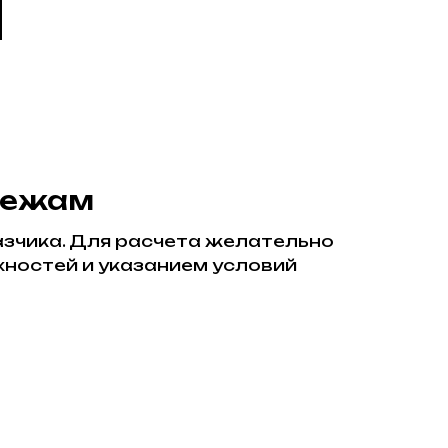
тежам
азчика. Для расчета желательно
хностей и указанием условий