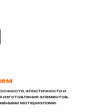
аем
рочности, эластичности и
я изготовления элементов,
азивными материалами.