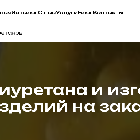
вная
Каталог
О нас
Услуги
Блог
Контакты
ретанов
иуретана и из
зделий на зак