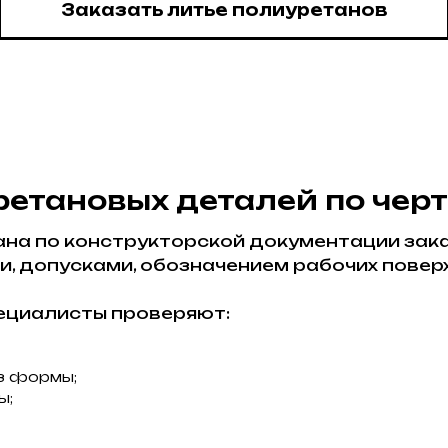
Заказать литье полиуретанов
етановых деталей по чер
ана по конструкторской документации зак
, допусками, обозначением рабочих повер
ециалисты проверяют:
з формы;
ы;