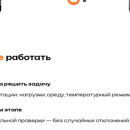
е
работать
 а решить задачу
тации: нагрузки, среду, температурный режим
м этапе
ьной проверки — без случайных отклонений.