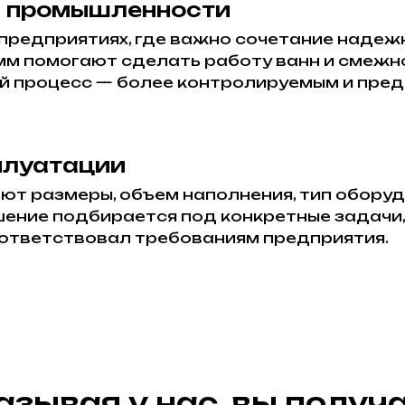
я промышленности
предприятиях, где важно сочетание надежн
мм помогают сделать работу ванн и смежн
ий процесс — более контролируемым и пре
плуатации
т размеры, объем наполнения, тип оборуд
шение подбирается под конкретные задач
оответствовал требованиям предприятия.
азывая у нас, вы получа