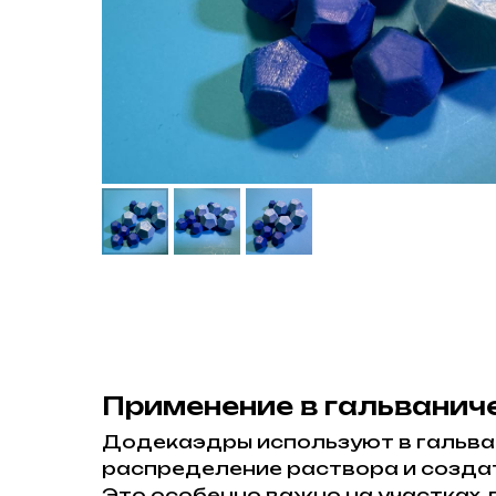
Применение в гальванич
Додекаэдры используют в гальван
распределение раствора и создат
Это особенно важно на участках,