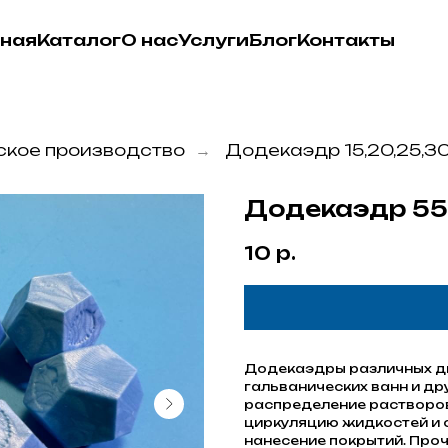
вная
Каталог
О нас
Услуги
Блог
Контакты
ское производство
Додекаэдр 15,20,25,30
→
Додекаэдр 55
10
р.
Додекаэдры различных ди
гальванических ванн и др
распределение растворов
циркуляцию жидкостей и
нанесение покрытий. Про