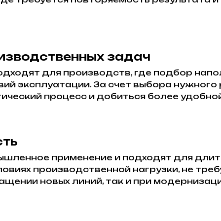
изводственных задач
одходят для производств, где подбор нап
овий эксплуатации. За счет выбора нужног
ический процесс и добиться более удобно
сть
шленное применение и подходят для длит
ловиях производственной нагрузки, не тре
нащении новых линий, так и при модернизац