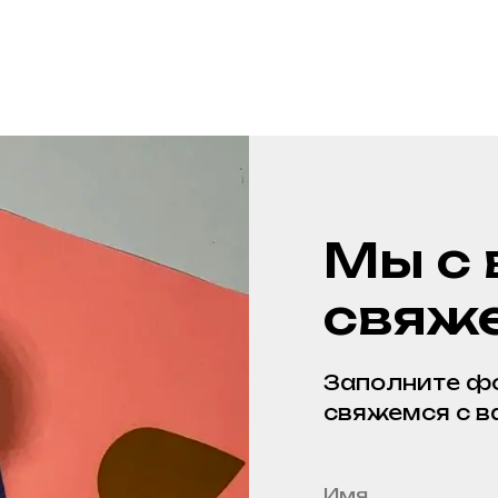
Мы с
свяж
Заполните фо
свяжемся с в