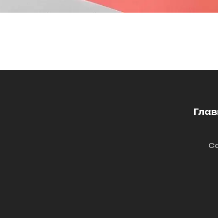
Глав
Са